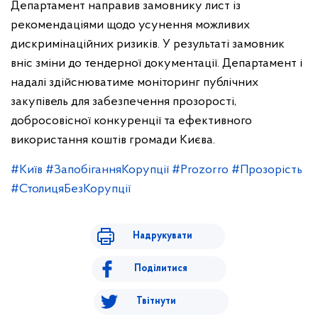
Департамент направив замовнику лист із
рекомендаціями щодо усунення можливих
дискримінаційних ризиків. У результаті замовник
вніс зміни до тендерної документації.
Департамент і
надалі здійснюватиме моніторинг публічних
закупівель для забезпечення прозорості,
добросовісної конкуренції та ефективного
використання коштів громади Києва.
#Київ
#ЗапобіганняКорупції
#Prozorro
#Прозорість
#СтолицяБезКорупції
Надрукувати
Поділитися
Твітнути