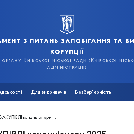
мент з питань запобігання та в
корупції
органу Київської міської ради (Київської місь
адміністрації)
адськості
Для викривачів
Безбар'єрність
УПІВЛІ кондиціонери 2025