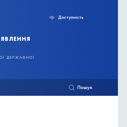
Доступність
иявлення
кої державної
Пошук