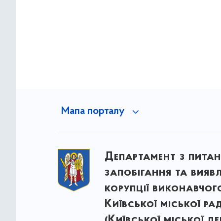
Мапа порталу
Департамент з питан
запобігання та вияв
корупції виконавчог
Київської міської ра
(Київської міської д