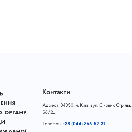
Контакти
ь
лення
Адреса:
04050, м. Київ, вул. Січових Стрільці
о органу
58/2д
ди
Телефон:
+38 (044) 366-52-31
ержавної