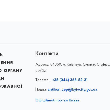
Контакти
ь
лення
Адреса:
04050, м. Київ, вул. Січових Стрільці
о органу
58/2д
ди
Телефон:
+38 (044) 366-52-31
ержавної
Пошта:
antikor_dep@kyivcity.gov.ua
Офіційний портал Києва