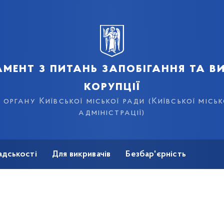
мент з питань запобігання та в
корупції
органу Київської міської ради (Київської місь
адміністрації)
адськості
Для викривачів
Безбар'єрність