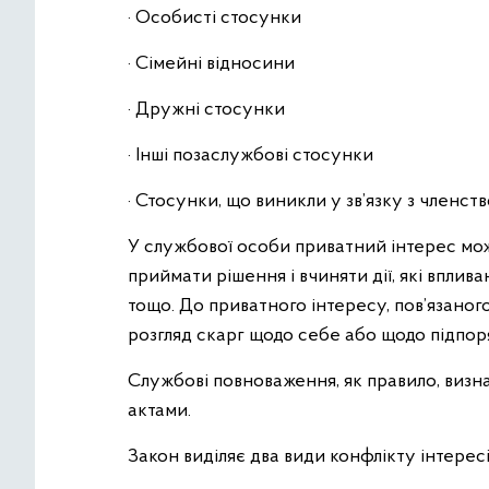
· Особисті стосунки
· Сімейні відносини
· Дружні стосунки
· Інші позаслужбові стосунки
· Стосунки, що виникли у зв’язку з членств
У службової особи приватний інтерес може
приймати рішення і вчиняти дії, які вплива
тощо. До приватного інтересу, пов’язаног
розгляд скарг щодо себе або щодо підпоря
Службові повноваження, як правило, виз
актами.
Закон виділяє два види конфлікту інтересі