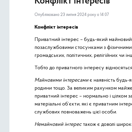
Конфлікт інтересів
Опубліковано 23 липня 2024 року о 14:07
Конфлікт інтересів
Приватний інтерес – будь-який майновий 
позаслужбовими стосунками з фізичними чи
громадських, політичних, релігійних чи інш
Тобто до приватного інтересу відносяться
Майновими інтересами
є наявність будь-я
родини тощо. За великим рахунком майже 
приватний інтерес – нормально і цілком 
матеріальні об’єкти, які є приватним інт
службових повноважень цієї особи.
Немайновий інтерес
також є доволі широки