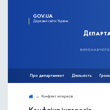
GOV.UA
Державні сайти України
Департа
виконавчого 
Про департамент
Діяльність
Гром
Конфлікт інтересів