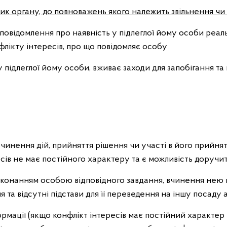
к органу, до повноважень якого належить звільнення чи 
повідомлення про наявність у підлеглої йому особи реал
ікту інтересів, про що повідомляє особу
у підлеглої йому особи, вживає заходи для запобігання та
чинення дій, прийняття рішення чи участі в його прийнят
есів не має постійного характеру та є можливість доруч
конанням особою відповідного завдання, вчинення нею п
та відсутні підстави для її переведення на іншу посаду 
мації (якщо конфлікт інтересів має постійний характер