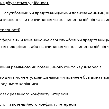
 відбувається у дійсності)
 її службовими чи представницькими повноваженнями, що
а вчинення чи не вчинення чи невчинення дій під час в
еречності)
сфері, в якій вона виконує свої службові чи представни
ття нею рішень, або на вчинення чи невчинення дій під 
ення реального чи потенційного конфлікту інтересів
о дня з моменту, коли дізнався чи повинен був дізнатися
ереднього керівника
мовах реального конфлікту інтересів
го чи потенційного конфлікту інтересів