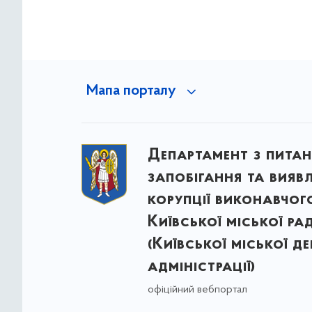
Мапа порталу
Департамент з питан
запобігання та вияв
корупції виконавчог
Київської міської ра
(Київської міської д
адміністрації)
офіційний вебпортал