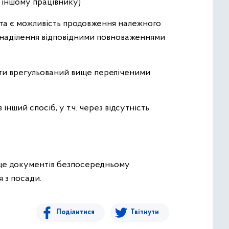
 іншому працівнику)
 та є можливість продовження належного
 наділення відповідними повноваженнями
ути врегульований вище переліченими
нший спосіб, у т.ч. через відсутність
 це документів безпосередньому
 з посади.
Поділитися
Твітнути