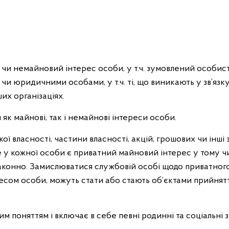
чи немайновий інтерес особи, у т.ч. зумовлений особис
 юридичними особами, у т.ч. ті, що виникають у зв’язку
их організаціях.
 як майнові, так і немайнові інтереси особи.
кої власності, частини власності, акцій, грошових чи інші
у кожної особи є приватний майновий інтерес у тому чи 
законно. Замислюватися службовій особі щодо приватного
ересом особи, можуть стати або стають об’єктами прийнят
м поняттям і включає в себе певні родинні та соціальні з