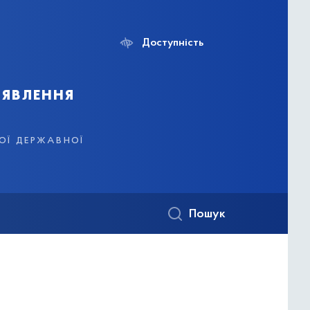
Доступність
иявлення
кої державної
Пошук