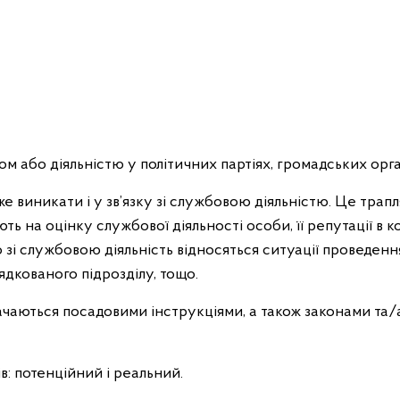
ом або діяльністю у політичних партіях, громадських орган
 виникати і у зв’язку зі службовою діяльністю. Це трапля
ють на оцінку службової діяльності особи, її репутації в к
о зі службовою діяльність відносяться ситуації проведенн
дкованого підрозділу, тощо.
начаються посадовими інструкціями, а також законами т
в: потенційний і реальний.