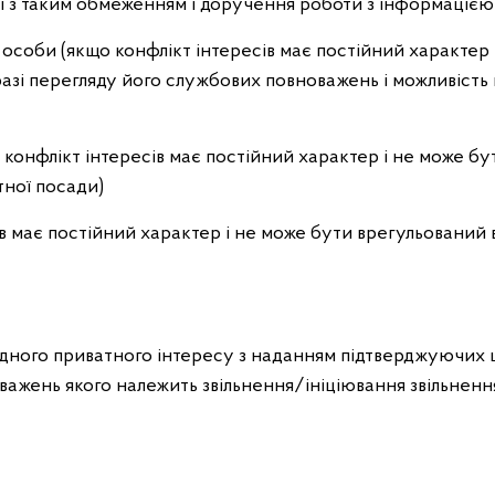
 з таким обмеженням і доручення роботи з інформацією
соби (якщо конфлікт інтересів має постійний характер
азі перегляду його службових повноважень і можливість
конфлікт інтересів має постійний характер і не може б
тної посади)
 має постійний характер і не може бути врегульований в і
відного приватного інтересу з наданням підтверджуючих
важень якого належить звільнення/ініціювання звільнення