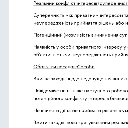
Реальний конфлікт інтересів (суперечність
Суперечність між приватним інтересом та
неупередженість прийняття рішень, або н
Потенційний (можливість виникнення суп
Наявність у особи приватного інтересу у 
об’єктивність чи неупередженість прийня
Обов’язки посадової особи
Вживає заходів щодо недопущення виникн
Повідомляє не пізніше наступного робочог
потенційного конфлікту інтересів безпос
Не вчиняти дії та не приймати рішень в у
Вжити заходів щодо врегулювання реально