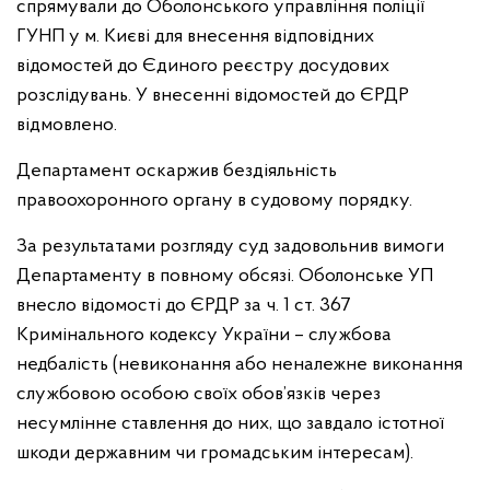
спрямували до Оболонського управління поліції
ГУНП у м. Києві для внесення відповідних
відомостей до Єдиного реєстру досудових
розслідувань. У внесенні відомостей до ЄРДР
відмовлено.
Департамент оскаржив бездіяльність
правоохоронного органу в судовому порядку.
За результатами розгляду суд задовольнив вимоги
Департаменту в повному обсязі. Оболонське УП
внесло відомості до ЄРДР за ч. 1 ст. 367
Кримінального кодексу України – службова
недбалість (невиконання або неналежне виконання
службовою особою своїх обов’язків через
несумлінне ставлення до них, що завдало істотної
шкоди державним чи громадським інтересам).