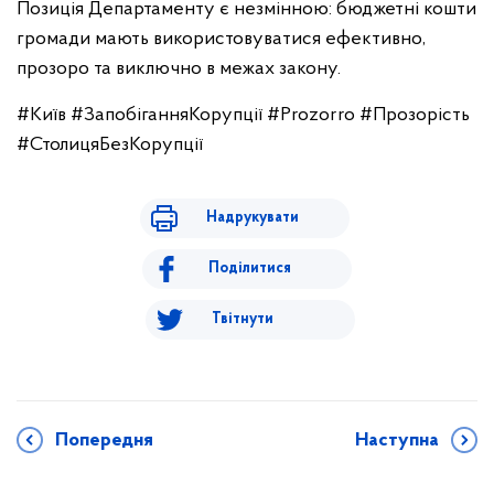
Позиція Департаменту є незмінною: бюджетні кошти
громади мають використовуватися ефективно,
прозоро та виключно в межах закону.
#Київ #ЗапобіганняКорупції #Prozorro #Прозорість
#СтолицяБезКорупції
Надрукувати
Поділитися
Твітнути
Попередня
Наступна