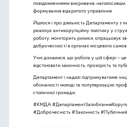
повідомленнями викривачів, наголосивши, 
формування відкритого управління.
Йшлося і про діяльність Департаменту з пи
реалізує антикорупційну політику у струк
роботу, моніторить ризики, опрацьовує 
доброчесності в органах місцевого самов
Учні дізналися, що робота у цій сфері – це
відстоювати законність, прозорість та публ
Департамент і надалі підтримуватиме ініц
обізнаності молоді та популяризацію профе
столичної громади.
#КМДА #ДепартаментЗапобіганняКорупці
#Доброчесність #Законність #Публічний