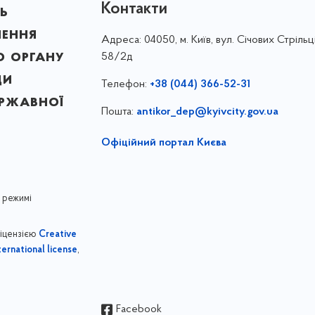
Контакти
ь
лення
Адреса:
04050, м. Київ, вул. Січових Стрільці
о органу
58/2д
ди
Телефон:
+38 (044) 366-52-31
ержавної
Пошта:
antikor_dep@kyivcity.gov.ua
Офіційний портал Києва
 режимі
ліцензією
Creative
,
ernational license
Facebook