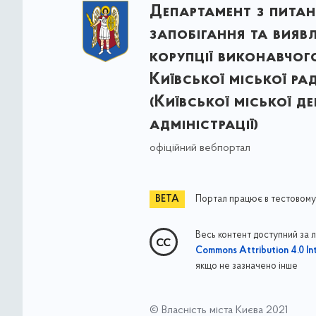
Департамент з питан
запобігання та вияв
корупції виконавчог
Київської міської ра
(Київської міської д
адміністрації)
офіційний вебпортал
Портал працює в тестовому
Весь контент доступний за 
Commons Attribution 4.0 Int
якщо не зазначено інше
© Власність міста Києва 2021