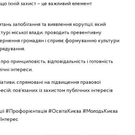
що їхній захист – це важливий елемент
тань запобігання та виявлення корупції, який
турі міської влади, проводить превентивну
звернення громадян і сприяє формуванню культури
рядування.
 про принциповість, відповідальність і готовність
ічні інтереси.
іативи, спрямовані на підвищення правової
сій, пов’язаних із захистом публічних інтересів
ї #Профорієнтація #ОсвітаКиєва #МолодьКиєва
Інтерес