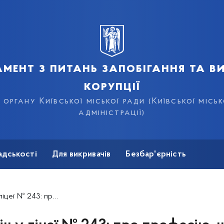
мент з питань запобігання та в
корупції
органу Київської міської ради (Київської місь
адміністрації)
адськості
Для викривачів
Безбар'єрність
а варті законності та доброчесності