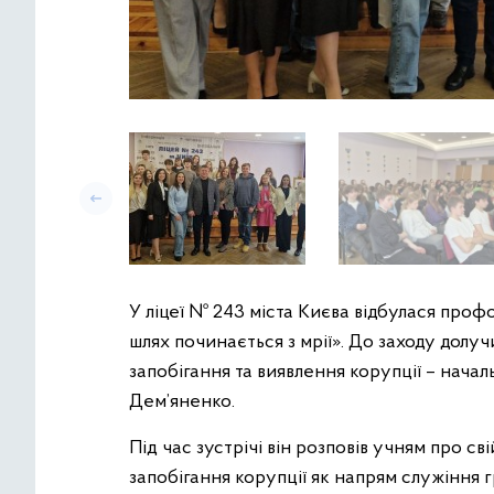
У ліцеї № 243 міста Києва відбулася профор
шлях починається з мрії». До заходу дол
запобігання та виявлення корупції – нача
Дем’яненко.
Під час зустрічі він розповів учням про с
запобігання корупції як напрям служіння 