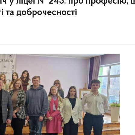
ч у ліцеї № 243: про професію, 
ті та доброчесності