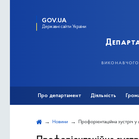
GOV.UA
Державні сайти України
Департа
виконавчого 
Про департамент
Діяльність
Гром
Новини
Профорієнтаційна зустріч у ліцеї № 243: про професію, що стоїть н