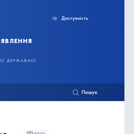
Доступність
иявлення
кої державної
Пошук