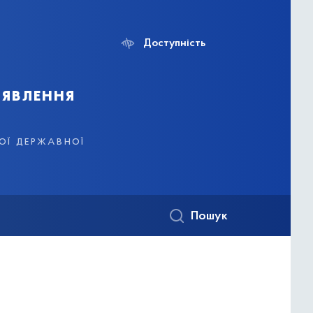
Доступність
иявлення
кої державної
Пошук