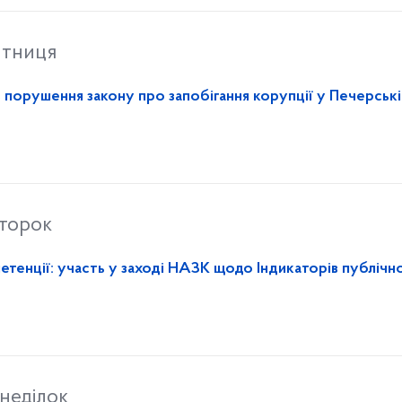
ятниця
порушення закону про запобігання корупції у Печерські
второк
тенції: участь у заході НАЗК щодо Індикаторів публічно
неділок