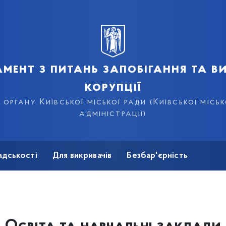
мент з питань запобігання та в
корупції
органу Київської міської ради (Київської місь
адміністрації)
адськості
Для викривачів
Безбар'єрність