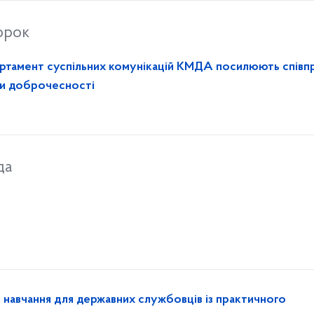
орок
ртамент суспільних комунікацій КМДА посилюють спів
ри доброчесності
да
навчання для державних службовців із практичного