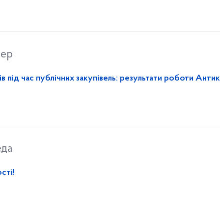
вер
в під час публічних закупівель: результати роботи Анти
еда
сті!