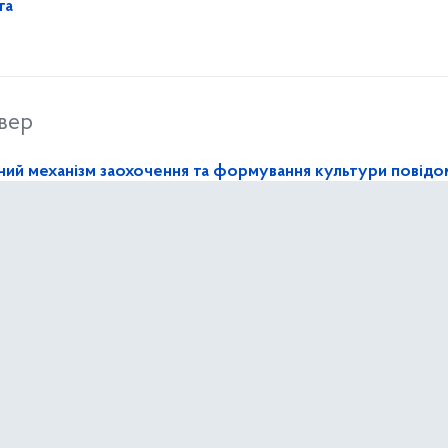
та
вер
ний механізм заохочення та формування культури повід
них правопорушень
неділок
в запобіганню можливому неефективному використанню
коштів