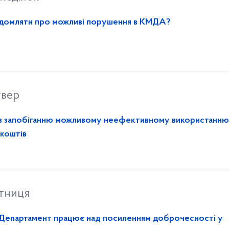
овідомляти про можливі порушення в КМДА?
твер
в запобіганню можливому неефективному використанню
 коштів
ятниця
 Департамент працює над посиленням доброчесності у