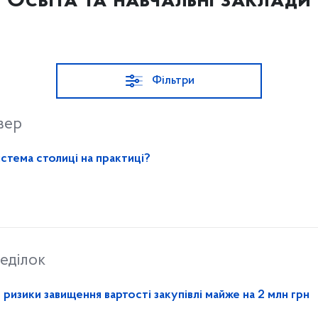
Освіта та навчальні заклади
Фільтри
вер
стема столиці на практиці?
еділок
изики завищення вартості закупівлі майже на 2 млн грн