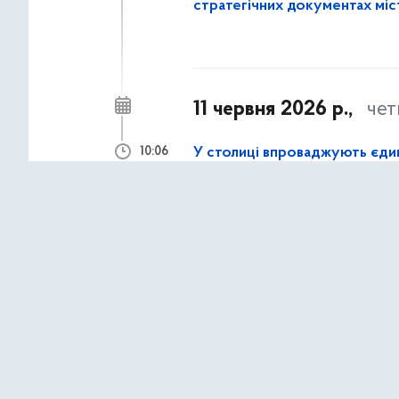
стратегічних документах міс
11 червня 2026 р.,
чет
У столиці впроваджують єди
10:06
про можливі факти корупцій
25 травня 2026 р.,
по
Антикор Департамент сприя
08:21
понад 2 млн грн бюджетних 