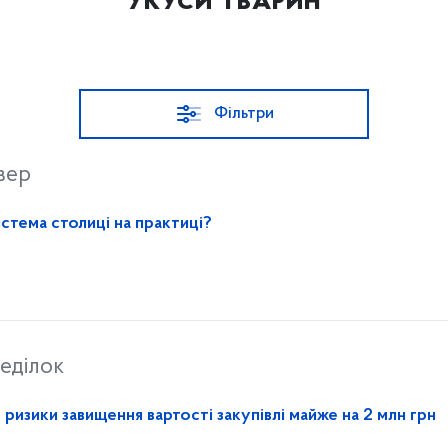
Укуси тварин
Фільтри
вер
стема столиці на практиці?
еділок
изики завищення вартості закупівлі майже на 2 млн грн