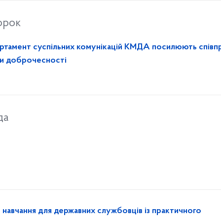
орок
ртамент суспільних комунікацій КМДА посилюють спів
ри доброчесності
да
навчання для державних службовців із практичного