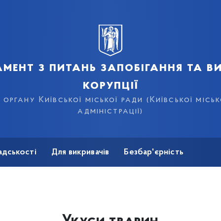
мент з питань запобігання та в
корупції
органу Київської міської ради (Київської місь
адміністрації)
адськості
Для викривачів
Безбар'єрність