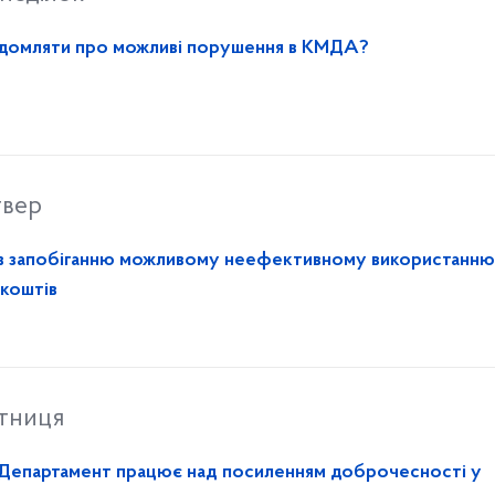
овідомляти про можливі порушення в КМДА?
твер
в запобіганню можливому неефективному використанню
 коштів
ятниця
 Департамент працює над посиленням доброчесності у