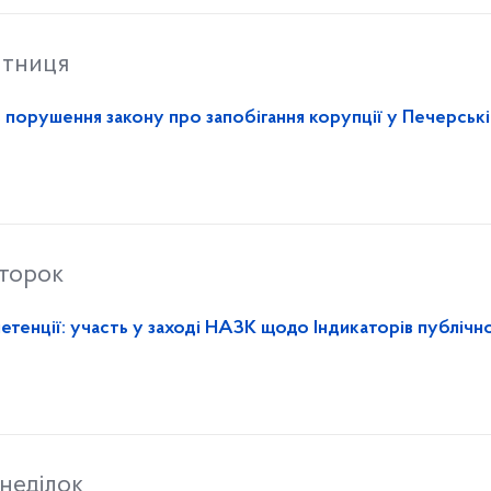
ятниця
порушення закону про запобігання корупції у Печерські
второк
тенції: участь у заході НАЗК щодо Індикаторів публічно
неділок