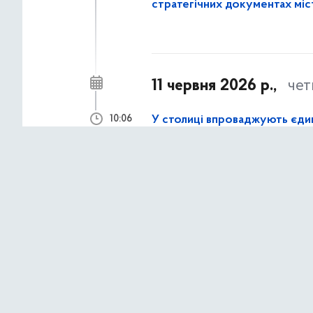
стратегічних документах міс
11 червня 2026 р.,
чет
У столиці впроваджують єди
10:06
про можливі факти корупцій
25 травня 2026 р.,
по
Антикор Департамент сприя
08:21
понад 2 млн грн бюджетних 