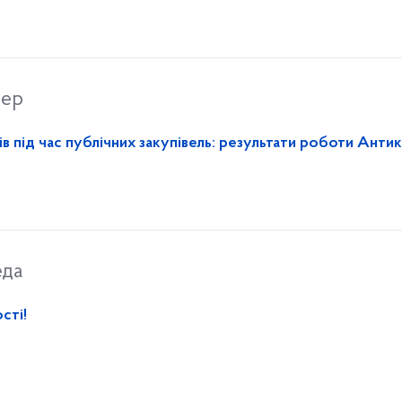
вер
в під час публічних закупівель: результати роботи Анти
еда
сті!