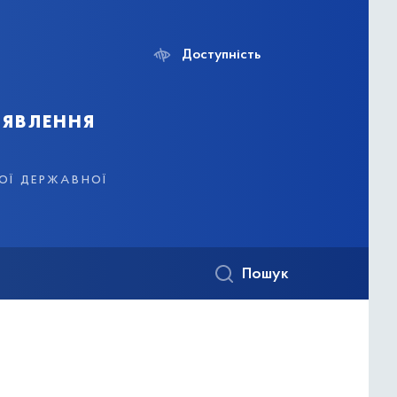
Доступність
иявлення
кої державної
Пошук