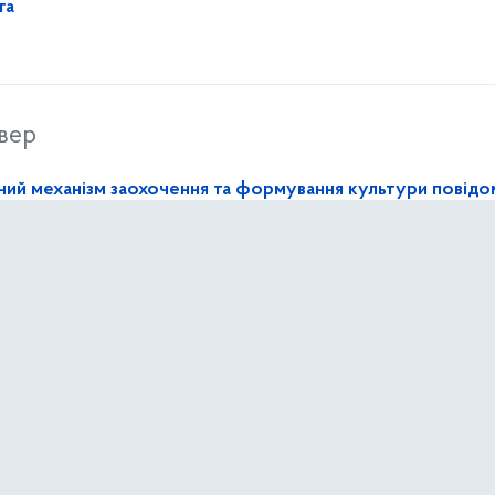
та
вер
ний механізм заохочення та формування культури повід
них правопорушень
неділок
в запобіганню можливому неефективному використанню
коштів