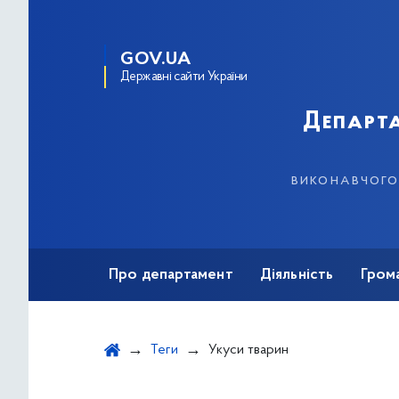
GOV.UA
Державні сайти України
Департа
виконавчого 
Про департамент
Діяльність
Гром
Теги
Укуси тварин