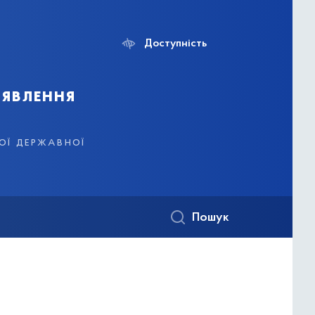
Доступність
иявлення
кої державної
Пошук