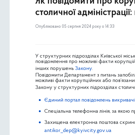
Як повідомити про кору
столичної адміністрації:
Опубліковано 05 серпня 2024 року о 14:33
У структурних підрозділах Київської міськ
повідомлення про можливі факти корупці
інших порушень
Закону
.
Повідомити Департамент з питань запобіг
можливі факти корупційних або пов’язан
Закону у структурних підрозділах
столич
Єдиний портал повідомлень викривачі
Спеціальна телефонна лінія, за якою 
Захищена електронна поштова скринь
antikor_dep@kyivcity.gov.ua