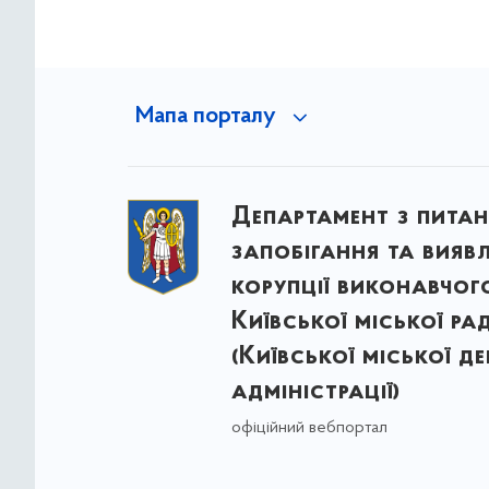
Мапа порталу
Департамент з питан
запобігання та вияв
корупції виконавчог
Київської міської ра
(Київської міської д
адміністрації)
офіційний вебпортал