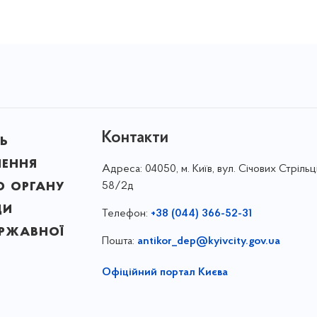
Контакти
ь
лення
Адреса:
04050, м. Київ, вул. Січових Стрільці
о органу
58/2д
ди
Телефон:
+38 (044) 366-52-31
ержавної
Пошта:
antikor_dep@kyivcity.gov.ua
Офіційний портал Києва