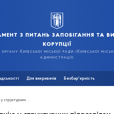
мент з питань запобігання та в
корупції
органу Київської міської ради (Київської місь
адміністрації)
адськості
Для викривачів
Безбар'єрність
оличної адміністрації: контакти