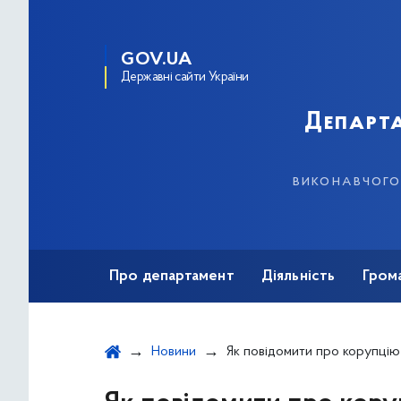
GOV.UA
Державні сайти України
Департа
виконавчого 
Про департамент
Діяльність
Гром
Новини
Як повідомити про корупцію у структурних підрозділах ст