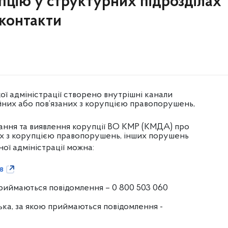
пцію у структурних підрозділах
 контакти
ої адміністрації створено внутрішні канали
йних або пов’язаних з корупцією правопорушень,
ання та виявлення корупції ВО КМР (КМДА) про
их з корупцією правопорушень, інших порушень
ної адміністрації можна:
в
приймаються повідомлення – 0 800 503 060
ка, за якою приймаються повідомлення -