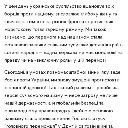
У цей день українське суспільство вшановує всіх
борців проти нацизму, висловлює глибоку шану та
вдячність тим, хто на різних фронтах протистояв
жорстокому тоталітарному режиму. Ми також
визнаємо, що перемога над нацизмом стала
можливою завдяки спільним зусиллям десятків країн і
сотень народів — жодна держава не має монополії на
правду чи на «виключну роль» у цій перемозі.
Сьогодні, в умовах повномасштабної війни, яку веде
Росія проти України, ми знову змушені протистояти
злочинній ідеології. Так званий рашизм — російська
версія сучасного нацизму — несе загрозу не лише
нашій державності, а й глобальній безпеці та
міжнародному правопорядку. Ідейною основою
рашизму стало привласнення Росією статусу
"головного переможця" у Другій світовій війні та