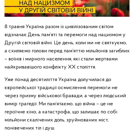
8 травня Україна разом із цивілізованим світом
відзначає День пам’яті та перемоги над нацизмом у
Другій світовій війні. Це день, коли ми не святкуємо,
а схиляємо голови перед пам’яттю мільйонів загиблих
– воїнів і мирного населення, які стали жертвами
найкривавішого конфлікту XX століття.
Уже понад десятиліття Україна долучилася до
європейської традиції осмислення перемоги не
через призму військової бравади, а через людський
вимір трагедії. Ми пам’ятаємо, що війна – це не
героїчне кіно, а катастрофа, що залишає по собі
мільйони скалічених доль, зруйнованих міст,
понівечених тіл і душ.