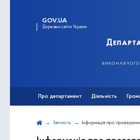
GOV.UA
Державні сайти України
Департа
виконавчого 
Про департамент
Діяльність
Гром
Звітність
Інформація про проведення особистого, виїзного прийому громадян та проведення прямих («га