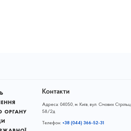
Контакти
ь
лення
Адреса:
04050, м. Київ, вул. Січових Стрільці
о органу
58/2д
ди
Телефон:
+38 (044) 366-52-31
ержавної