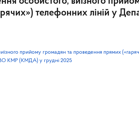
ння особистого, виїзного прийо
рячих») телефонних ліній у Депа
иїзного прийому громадян та проведення прямих («гаряч
ї ВО КМР (КМДА) у грудні 2025