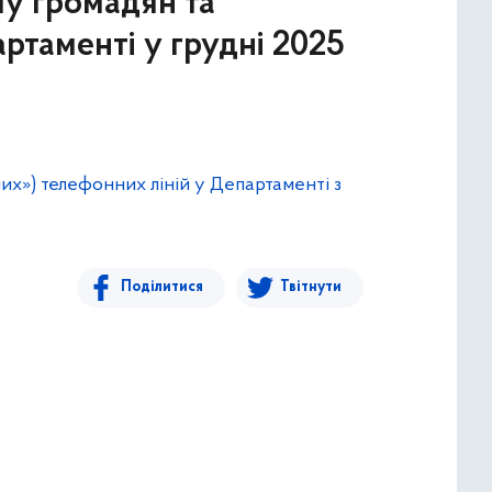
му громадян та
ртаменті у грудні 2025
их») телефонних ліній у Департаменті з
Поділитися
Твітнути