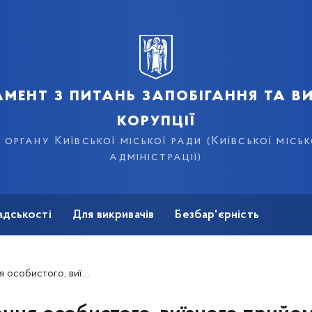
мент з питань запобігання та в
корупції
органу Київської міської ради (Київської місь
адміністрації)
адськості
Для викривачів
Безбар'єрність
рячих») телефонних ліній у Департаменті у грудні 2025 року