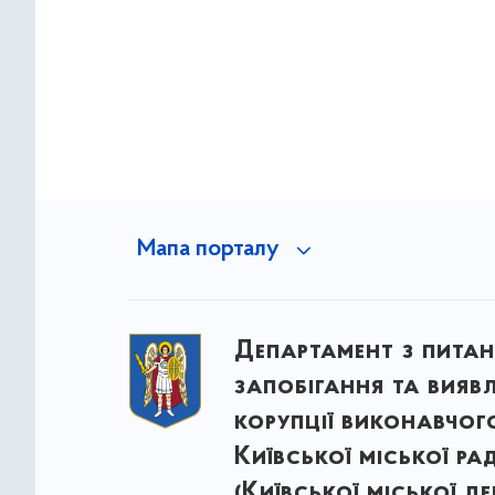
Мапа порталу
Департамент з питан
запобігання та вияв
корупції виконавчог
Київської міської ра
(Київської міської д