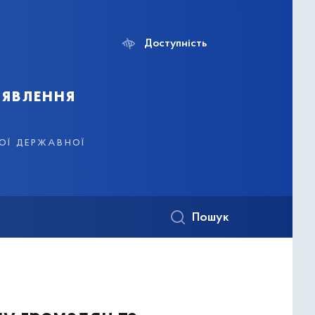
Доступність
иявлення
кої державної
Пошук