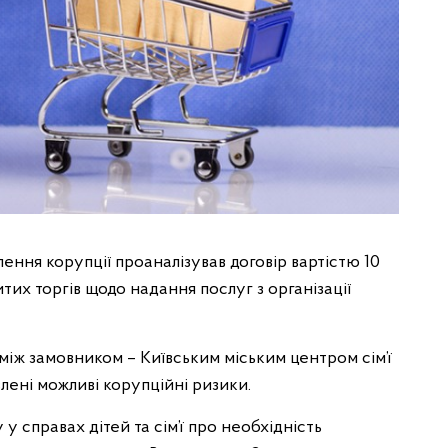
лення корупції проаналізував договір вартістю 10
тих торгів щодо надання послуг з організації
між замовником – Київським міським центром сім’ї
лені можливі корупційні ризики.
 справах дітей та сім’ї про необхідність