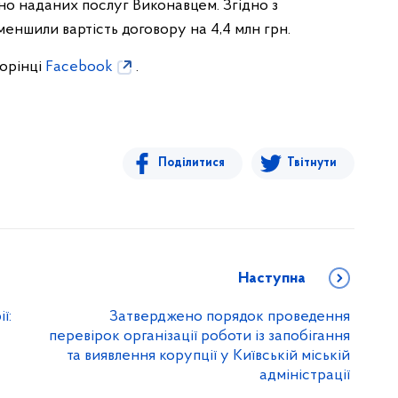
о наданих послуг Виконавцем. Згідно з
еншили вартість договору на 4,4 млн грн.
торінці
Facebook
.
Поділитися
Твітнути
Наступна
ї:
Затверджено порядок проведення
перевірок організації роботи із запобігання
та виявлення корупції у Київській міській
адміністрації