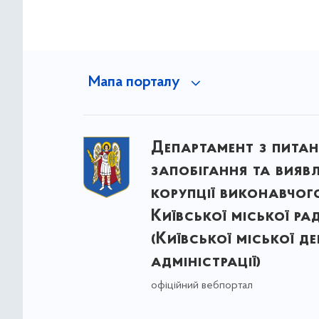
Мапа порталу
Департамент з питан
запобігання та вияв
корупції виконавчог
Київської міської ра
(Київської міської д
адміністрації)
офіційний вебпортал