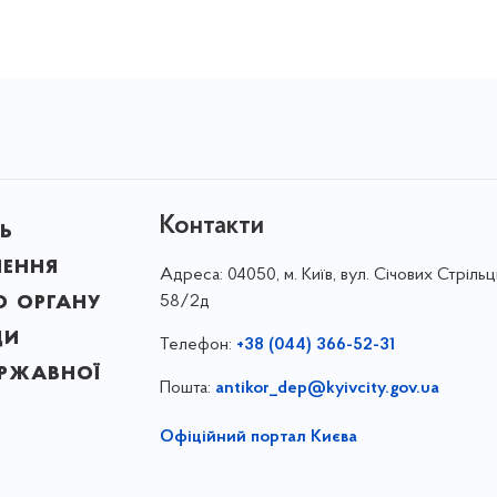
Контакти
ь
лення
Адреса:
04050, м. Київ, вул. Січових Стрільці
о органу
58/2д
ди
Телефон:
+38 (044) 366-52-31
ержавної
Пошта:
antikor_dep@kyivcity.gov.ua
Офіційний портал Києва