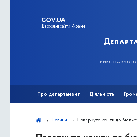
GOV.UA
Державні сайти України
Департа
виконавчого 
Про департамент
Діяльність
Гром
Новини
Повернуто кошти до бюджету Києва на суму 