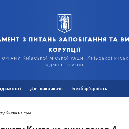
мент з питань запобігання та в
корупції
органу Київської міської ради (Київської місь
адміністрації)
адськості
Для викривачів
Безбар'єрність
понад 4 мільйона гривень