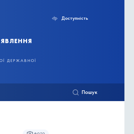
Доступність
иявлення
кої державної
Пошук