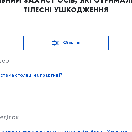
ьний захист осіб, які отримал
тілесні ушкодження
Фільтри
вер
стема столиці на практиці?
еділок