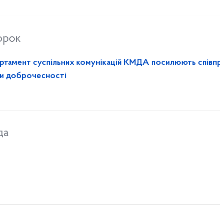
орок
ртамент суспільних комунікацій КМДА посилюють спів
ри доброчесності
да