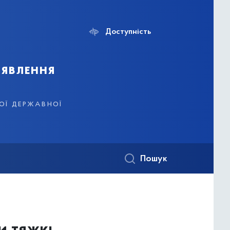
Доступність
иявлення
кої державної
Пошук