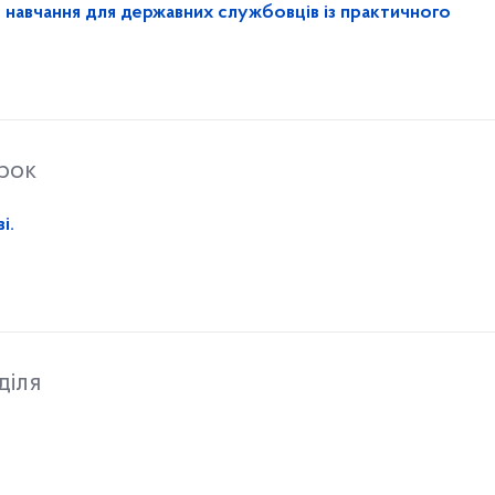
навчання для державних службовців із практичного
орок
і.
діля