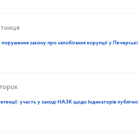
ятниця
порушення закону про запобігання корупції у Печерські
второк
тенції: участь у заході НАЗК щодо Індикаторів публічно