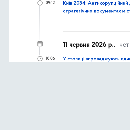
Київ 2034: Антикорупційний
09:12
стратегічних документах міс
11 червня 2026 р.,
чет
У столиці впроваджують єди
10:06
про можливі факти корупцій
25 травня 2026 р.,
по
Антикор Департамент сприя
08:21
понад 2 млн грн бюджетних 