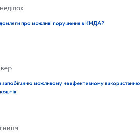
неділок
овідомляти про можливі порушення в КМДА?
твер
в запобіганню можливому неефективному використанню
 коштів
ятниця