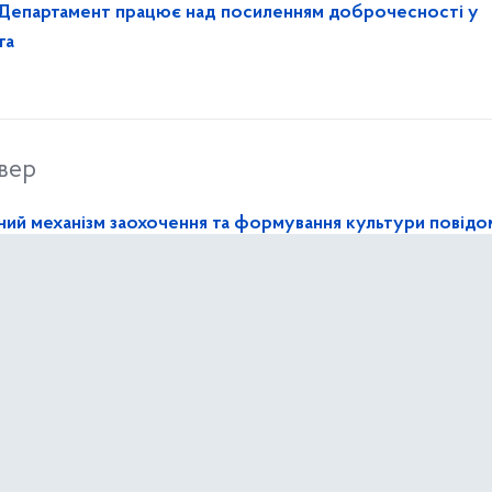
 Департамент працює над посиленням доброчесності у
та
вер
ний механізм заохочення та формування культури повід
них правопорушень
неділок
в запобіганню можливому неефективному використанню
коштів