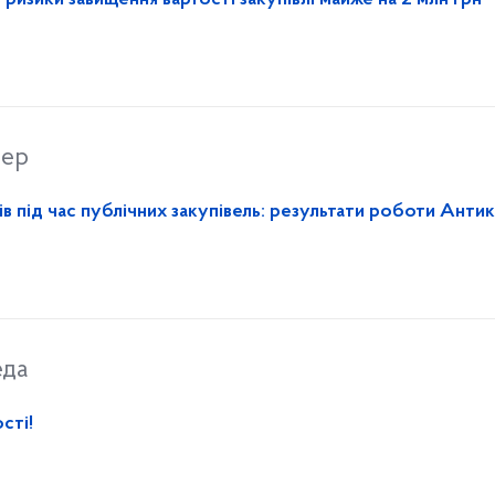
изики завищення вартості закупівлі майже на 2 млн грн
вер
в під час публічних закупівель: результати роботи Анти
еда
сті!