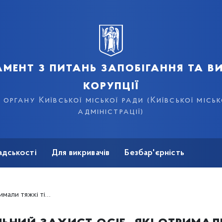
мент з питань запобігання та в
корупції
органу Київської міської ради (Київської місь
адміністрації)
адськості
Для викривачів
Безбар'єрність
 тілесні ушкодження