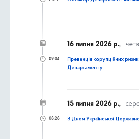
Антикор Департамент виявив р
16 липня 2026 р.,
чет
Превенція корупційних ризикі
09:04
Департаменту
15 липня 2026 р.,
сер
З Днем Української Державно
08:28